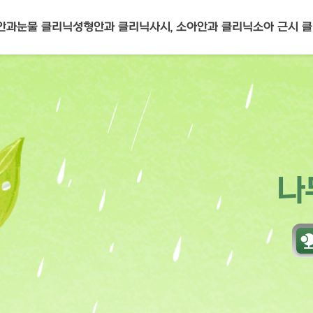
안과
눈물 클리닉
성형안과 클리닉
사시, 소아안과
클리닉
소아 근시 
나