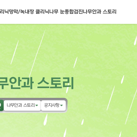
클리닉
망막/녹내장 클리닉
나무 눈종합검진
나무안과 스토리
무안과 스토리
나무안과 스토리
공지사항
나무안과
공지사항
눈물 클리닉
이벤트
성형안과 클리닉
환자후기