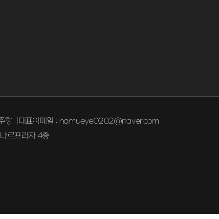
주향
대표이메일 :
namueye0202@naver.com
하나로프라자 4층