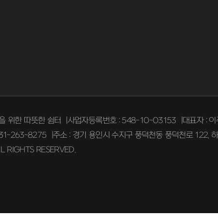
을 위한 따뜻한 쉼터
사업자등록번호 :
548-10-03153
대표자 :
이
31-263-8275
주소 :
경기 용인시 수지구 풍덕천동 풍덕천로 122, 
LL RIGHTS RESERVED.