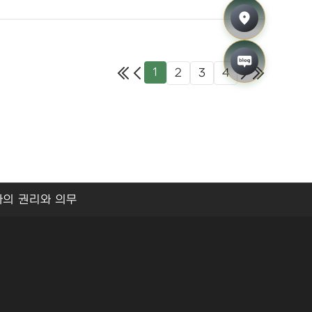
오시는 길
블로그
1
2
3
4
자의 권리와 의무