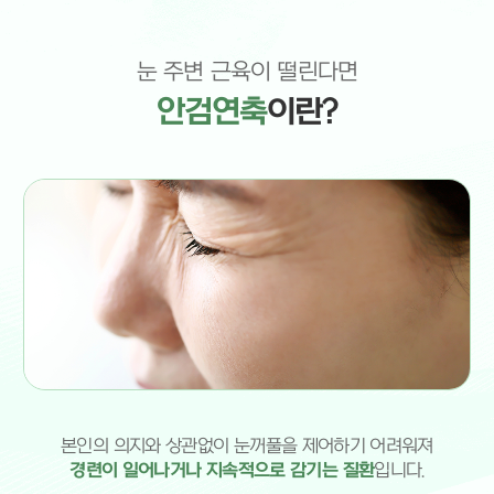
성형안과 클리닉
속눈썹찔림
사시, 소아안과 클리닉
눈꺼풀 성형술
소아 근시 클리닉
눈꺼풀 모반 및 종양
눈 주변 근육이 떨린다면
망막/녹내장 클리닉
보톡스 (안검연축, 주름개선)
안검연축
이란?
나무 눈종합검진
갑상샘 눈병증
나무안과 스토리
본인의 의지와 상관없이 눈꺼풀을 제어하기 어려워져
경련이 일어나거나 지속적으로 감기는 질환
입니다.