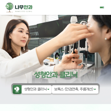
성형안과 클리닉
성형안과 클리닉
보톡스 (안검연축, 주름개선)
나무안과
나무eye의 특별함
눈물 클리닉
안검하수 눈매교정