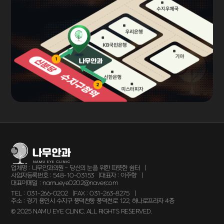
업체명 :
나무안과의원 - 당신의 눈을 위한 따뜻한 쉼터
사업자등록번호 :
548-10-03153
대표자 :
이주향
대표이메일 :
namueye0202@naver.com
TEL :
031-266-0202
FAX :
031-263-8275
주소 :
경기 용인시 수지구 풍덕천동 풍덕천로 122, 하나로프라자 4층
© 2025 NAMU EYE CLINIC. ALL RIGHTS RESERVED.