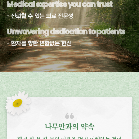
Medical expertise you can trust
Medical expertise you can trust
- 신뢰할 수 있는 의료 전문성
Unwavering dedication to patients
Unwavering dedication to patients
- 환자를 향한 변함없는 헌신
나무안과의 약속