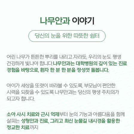
성형안과 클리닉
병원 둘러보기
사시, 소아안과 클리닉
병원 장비 안내
소아 근시 클리닉
진료시간 & 오시는길
나무안과
이야기
망막/녹내장 클리닉
나무 눈종합검진
당신의 눈을 위한 따뜻한 쉼터
나무안과 스토리
어린 나무가 튼튼한 뿌리를 내리고 자라듯, 우리의 눈도 평생
건강하게 빛나야 합니다.
나무안과는 대학병원의 깊이 있는 진료
경험을 바탕으로, 환자 한 분 한 분을 정성껏 돌봅니다.
아이가 세상을 또렷이 바라볼 수 있도록, 부모님이 편안한
시력을 되찾을 수 있도록 나무안과는 당신의 평생 주치의가
되고자 합니다.
소아 사시 치료와 근시 억제
부터 눈의 기능과 아름다움을 함께
살피는
성형안과 진료, 그리고 최신 눈물길 내시경을 활용한
정교한 치료
까지