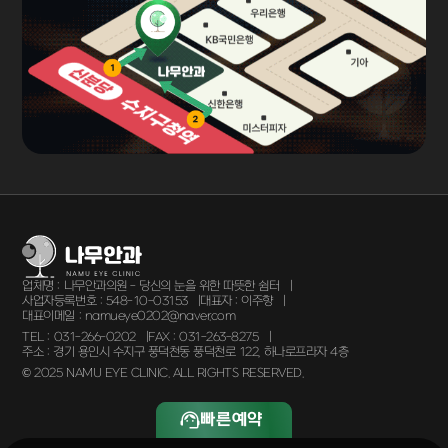
업체명 :
나무안과의원 - 당신의 눈을 위한 따뜻한 쉼터
사업자등록번호 :
548-10-03153
대표자 :
이주향
대표이메일 :
namueye0202@naver.com
TEL :
031-266-0202
FAX :
031-263-8275
주소 :
경기 용인시 수지구 풍덕천동 풍덕천로 122, 하나로프라자 4층
© 2025 NAMU EYE CLINIC. ALL RIGHTS RESERVED.
빠른예약