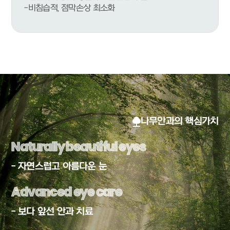
-비침습적, 점막손상 최소화
나무안과의 핵심가치
Naturally beautiful eyes
Naturally beautiful eyes
- 자연스럽고 아름다운 눈
Advanced eye care
Advanced eye care
- 보다 앞선 안과 치료