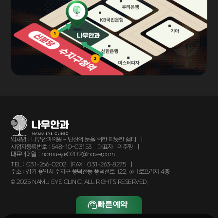
업체명 :
나무안과의원 - 당신의 눈을 위한 따뜻한 쉼터
사업자등록번호 :
548-10-03153
대표자 :
이주향
대표이메일 :
namueye0202@naver.com
TEL :
031-266-0202
FAX :
031-263-8275
주소 :
경기 용인시 수지구 풍덕천동 풍덕천로 122, 하나로프라자 4층
© 2025 NAMU EYE CLINIC. ALL RIGHTS RESERVED.
빠른예약