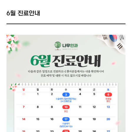
성형안과 클리닉
환자후기
사시, 소아안과 클리닉
6월 진료안내
소아 근시 클리닉
망막/녹내장 클리닉
나무 눈종합검진
나무안과 스토리