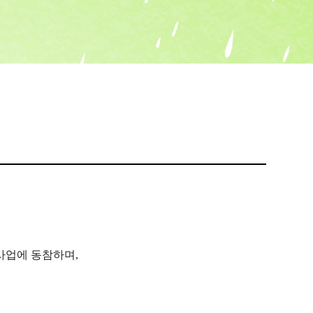
사시, 소아안과 클리닉
소아 근시 클리닉
망막/녹내장 클리닉
나무 눈종합검진
나무안과 스토리
사업에 동참하며,