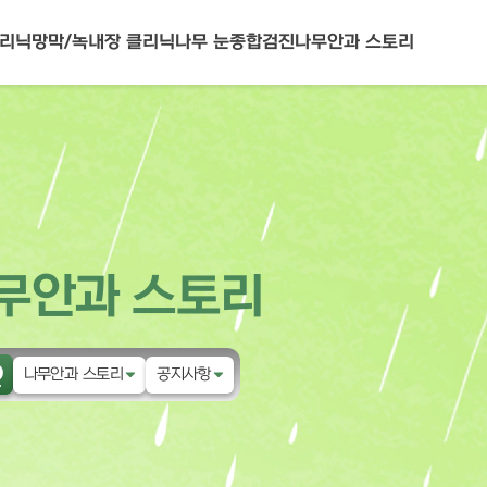
클리닉
망막/녹내장 클리닉
나무 눈종합검진
나무안과 스토리
무안과 스토리
나무안과 스토리
공지사항
나무안과
공지사항
눈물 클리닉
이벤트
성형안과 클리닉
환자후기