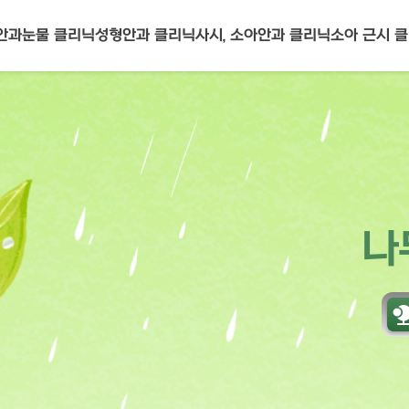
안과
눈물 클리닉
성형안과 클리닉
사시, 소아안과
클리닉
소아 근시 
나