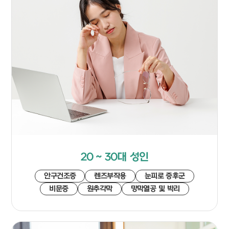
20 ~ 30대 성인
안구건조증
렌즈부작용
눈피로 증후군
비문증
원추각막
망막열공 및 박리