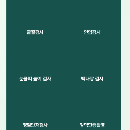
굴절검사
안압검사
눈물띠 높이 검사
백내장 검사
정밀안저검사
망막단층촬영