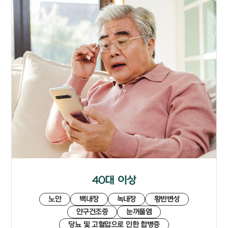
40대 이상
노안
백내장
녹내장
황반변성
안구건조증
눈꺼풀염
당뇨 및 고혈압으로 인한 합병증