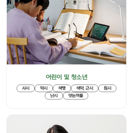
어린이 및 청소년
사시
약시
색맹
색약, 근시
원시
난시
덧눈꺼풀