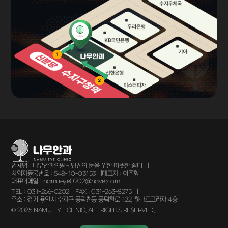
업체명 :
나무안과의원 - 당신의 눈을 위한 따뜻한 쉼터
사업자등록번호 :
548-10-03153
대표자 :
이주향
대표이메일 :
namueye0202@naver.com
TEL :
031-266-0202
FAX :
031-263-8275
주소 :
경기 용인시 수지구 풍덕천동 풍덕천로 122, 하나로프라자 4층
© 2025 NAMU EYE CLINIC. ALL RIGHTS RESERVED.