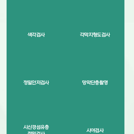
색각검사
각막지형도검사
정밀안저검사
망막단층촬영
시신경섬유층
시야검사